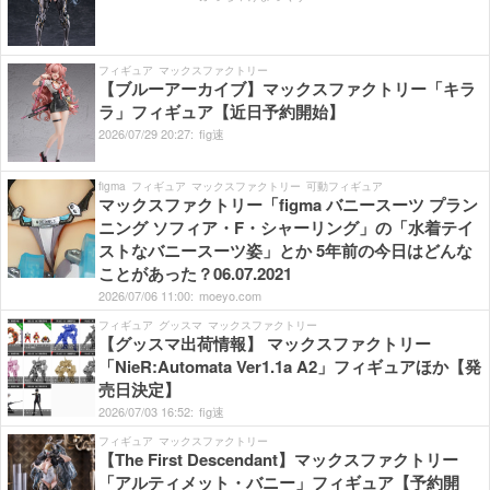
フィギュア
マックスファクトリー
【ブルーアーカイブ】マックスファクトリー「キラ
ラ」フィギュア【近日予約開始】
2026/
07/
29
20:
27:
fig速
figma
フィギュア
マックスファクトリー
可動フィギュア
マックスファクトリー「figma バニースーツ プラン
ニング ソフィア・F・シャーリング」の「水着テイ
ストなバニースーツ姿」とか 5年前の今日はどんな
ことがあった？06.07.2021
2026/
07/
06
11:
00:
moeyo.com
フィギュア
グッスマ
マックスファクトリー
【グッスマ出荷情報】 マックスファクトリー
「NieR:Automata Ver1.1a A2」フィギュアほか【発
売日決定】
2026/
07/
03
16:
52:
fig速
フィギュア
マックスファクトリー
【The First Descendant】マックスファクトリー
「アルティメット・バニー」フィギュア【予約開