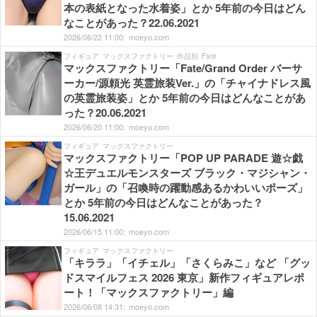
本の表紙となった水着姿」とか 5年前の今日はどん
なことがあった？22.06.2021
2026/
06/
22
11:
00:
moeyo.com
フィギュア
マックスファクトリー
作品別
Fate
マックスファクトリー「Fate/Grand Order バーサ
ーカー/源頼光 英霊旅装Ver.」の「チャイナドレス風
の英霊旅装姿」とか 5年前の今日はどんなことがあ
った？20.06.2021
2026/
06/
20
11:
00:
moeyo.com
フィギュア
マックスファクトリー
マックスファクトリー「POP UP PARADE 遊☆戯
☆王デュエルモンスターズ ブラック・マジシャン・
ガール」の「召喚時の躍動感あるかわいいポーズ」
とか 5年前の今日はどんなことがあった？
15.06.2021
2026/
06/
15
11:
00:
moeyo.com
フィギュア
マックスファクトリー
「キララ」「イチェル」「さくらみこ」など 「グッ
ドスマイルフェス 2026 東京」新作フィギュアレポ
ート！「マックスファクトリー」編
2026/
06/
08
14:
31:
moeyo.com