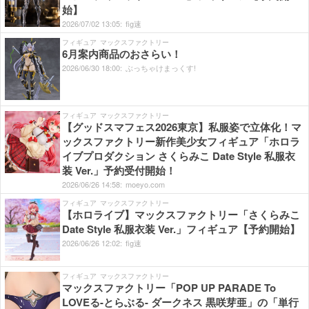
始】
2026/
07/
02
13:
05:
fig速
フィギュア
マックスファクトリー
6月案内商品のおさらい！
2026/
06/
30
18:
00:
ぶっちゃけまっくす!
フィギュア
マックスファクトリー
【グッドスマフェス2026東京】私服姿で立体化！マ
ックスファクトリー新作美少女フィギュア「ホロラ
イブプロダクション さくらみこ Date Style 私服衣
装 Ver.」予約受付開始！
2026/
06/
26
14:
58:
moeyo.com
フィギュア
マックスファクトリー
【ホロライブ】マックスファクトリー「さくらみこ
Date Style 私服衣装 Ver.」フィギュア【予約開始】
2026/
06/
26
12:
02:
fig速
フィギュア
マックスファクトリー
マックスファクトリー「POP UP PARADE To
LOVEる-とらぶる- ダークネス 黒咲芽亜」の「単行