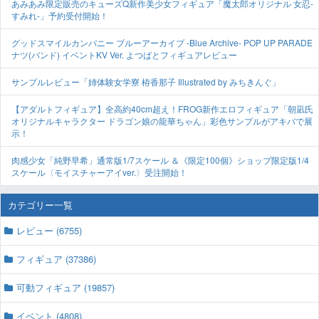
あみあみ限定販売のキューズQ新作美少女フィギュア「魔太郎オリジナル 女忍-
すみれ-」予約受付開始！
グッドスマイルカンパニー ブルーアーカイブ -Blue Archive- POP UP PARADE
ナツ(バンド) イベントKV Ver. よつばとフィギュアレビュー
サンプルレビュー「姉体験女学寮 栫香那子 Illustrated by みちきんぐ」
【アダルトフィギュア】全高約40cm超え！FROG新作エロフィギュア「朝凪氏
オリジナルキャラクター ドラゴン娘の龍華ちゃん」彩色サンプルがアキバで展
示！
肉感少女「純野早希」通常版1/7スケール ＆《限定100個》ショップ限定版1/4
スケール〈モイスチャーアイver.〉受注開始！
カテゴリー一覧
レビュー (6755)
フィギュア (37386)
可動フィギュア (19857)
イベント (4808)