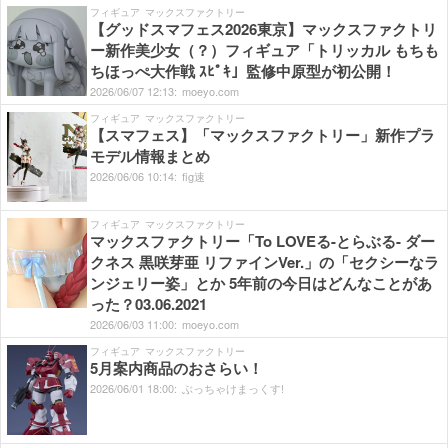
フィギュア
マックスファクトリー
【グッドスマフェス2026東京】マックスファクトリ
ー新作美少女（？）フィギュア「トリッカル もちも
ちほっぺ大作戦 ｽﾋﾟｷ」監修中原型が初公開！
2026/
06/
07
12:
13:
moeyo.com
フィギュア
マックスファクトリー
【スマフェス】「マックスファクトリー」新作プラ
モデル情報まとめ
2026/
06/
06
10:
14:
fig速
フィギュア
マックスファクトリー
マックスファクトリー「To LOVEる-とらぶる- ダー
クネス 黒咲芽亜 リファインVer.」の「セクシーなラ
ンジェリー姿」とか 5年前の今日はどんなことがあ
った？03.06.2021
2026/
06/
03
11:
00:
moeyo.com
フィギュア
マックスファクトリー
5月案内商品のおさらい！
2026/
06/
01
18:
00:
ぶっちゃけまっくす!