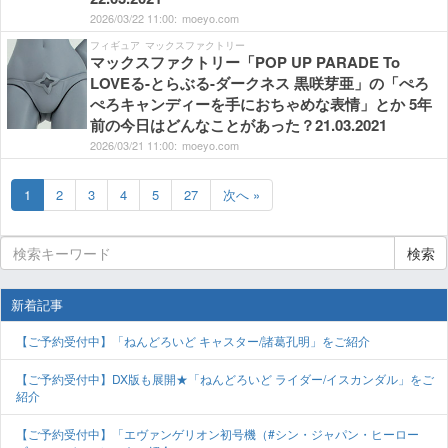
2026/
03/
22
11:
00:
moeyo.com
フィギュア
マックスファクトリー
マックスファクトリー「POP UP PARADE To
LOVEる-とらぶる-ダークネス 黒咲芽亜」の「ぺろ
ぺろキャンディーを手におちゃめな表情」とか 5年
前の今日はどんなことがあった？21.03.2021
2026/
03/
21
11:
00:
moeyo.com
1
2
3
4
5
27
次へ »
検索
新着記事
【ご予約受付中】「ねんどろいど キャスター/諸葛孔明」をご紹介
【ご予約受付中】DX版も展開★「ねんどろいど ライダー/イスカンダル」をご
紹介
【ご予約受付中】「エヴァンゲリオン初号機（#シン・ジャパン・ヒーロー