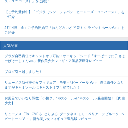
ズ・ユニバース）」をご紹介
【ご予約受付中】「ゴジラ（シン・ジャパン・ヒーローズ・ユニバース）」を
ご紹介
2月14日（金）ご予約開始♡「ねんどろいど 初音ミク ラビットホールVer.」を
ご紹介
人気記事
ブラが自己責任でキャストオフ可能！オーキッドシード「すーぱーそに子 さま
ーばけーしょんver.」新作美少女フィギュア製品版画像レビュー
ブログ引っ越しました！
リューノス新作美少女フィギュア「モモ -ベビードール Ver.-」自己責任となり
ますがキャミソールはキャストオフ可能でした！
お風呂でいいなり調教「小桃李」1/6スケール＆1/4スケール 受注開始！【肉感
少女】
リューノス「To LOVEる -とらぶる- ダークネス モモ・ベリア・デビルーク -ベ
ビードール Ver.-」新作美少女フィギュア製品版レビュー