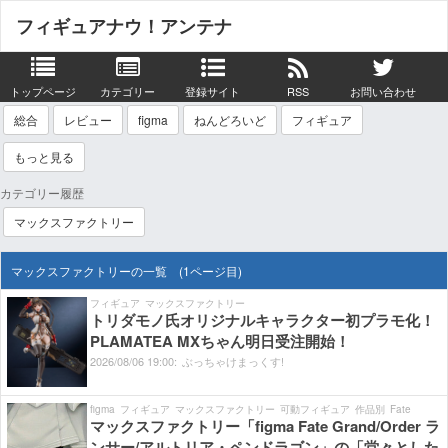
フィギュアナウ！アンテナ
トップページ
カテゴリー
登録サイト
RSS
お問い合わせ
総合
レビュー
figma
ねんどろいど
フィギュア
もっと見る
カテゴリー履歴
マックスファクトリー
マックスファクトリーの一覧 (1ページ目)
フィギュア
マックスファクトリー
トリダモノ氏オリジナルキャラクター初プラモ化！
PLAMATEA MXちゃん明日受注開始！
2026/
08/
06
19:
00:
ぶっちゃけまっくす!
figma
フィギュア
マックスファクトリー
可動フィギュア
作品別
Fate
マックスファクトリー「figma Fate Grand/Order ラ
ンサー/アルトリア・ペンドラゴン」の「堂々とした