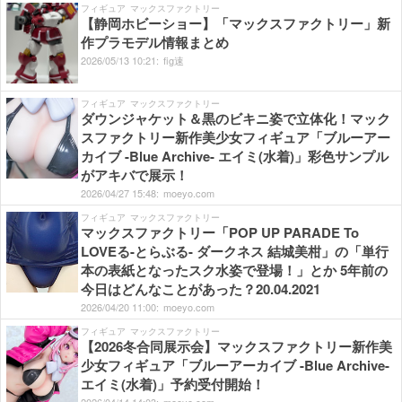
フィギュア
マックスファクトリー
【静岡ホビーショー】「マックスファクトリー」新
作プラモデル情報まとめ
2026/
05/
13
10:
21:
fig速
フィギュア
マックスファクトリー
ダウンジャケット＆黒のビキニ姿で立体化！マック
スファクトリー新作美少女フィギュア「ブルーアー
カイブ -Blue Archive- エイミ(水着)」彩色サンプル
がアキバで展示！
2026/
04/
27
15:
48:
moeyo.com
フィギュア
マックスファクトリー
マックスファクトリー「POP UP PARADE To
LOVEる-とらぶる- ダークネス 結城美柑」の「単行
本の表紙となったスク水姿で登場！」とか 5年前の
今日はどんなことがあった？20.04.2021
2026/
04/
20
11:
00:
moeyo.com
フィギュア
マックスファクトリー
【2026冬合同展示会】マックスファクトリー新作美
少女フィギュア「ブルーアーカイブ -Blue Archive-
エイミ(水着)」予約受付開始！