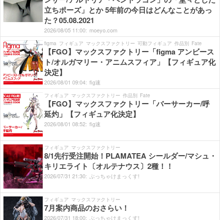
立ちポーズ」とか 5年前の今日はどんなことがあっ
た？05.08.2021
2026/
08/
05
11:
00:
moeyo.com
figma
フィギュア
マックスファクトリー
可動フィギュア
作品別
Fate
【FGO】マックスファクトリー「figma アンビース
ト/オルガマリー・アニムスフィア」【フィギュア化
決定】
2026/
08/
01
09:
04:
fig速
フィギュア
マックスファクトリー
作品別
Fate
【FGO】マックスファクトリー「バーサーカー/呼
延灼」【フィギュア化決定】
2026/
08/
01
08:
52:
fig速
フィギュア
マックスファクトリー
8/1先行受注開始！PLAMATEA シールダー/マシュ・
キリエライト〔オルテナウス〕2種！！
2026/
07/
31
21:
30:
ぶっちゃけまっくす!
フィギュア
マックスファクトリー
7月案内商品のおさらい！
2026/
07/
31
18:
00:
ぶっちゃけまっくす!