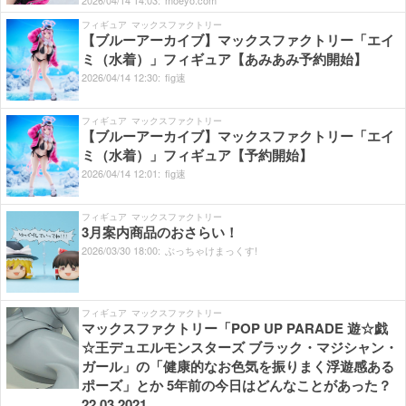
2026/
04/
14
14:
03:
moeyo.com
フィギュア
マックスファクトリー
【ブルーアーカイブ】マックスファクトリー「エイ
ミ（水着）」フィギュア【あみあみ予約開始】
2026/
04/
14
12:
30:
fig速
フィギュア
マックスファクトリー
【ブルーアーカイブ】マックスファクトリー「エイ
ミ（水着）」フィギュア【予約開始】
2026/
04/
14
12:
01:
fig速
フィギュア
マックスファクトリー
3月案内商品のおさらい！
2026/
03/
30
18:
00:
ぶっちゃけまっくす!
フィギュア
マックスファクトリー
マックスファクトリー「POP UP PARADE 遊☆戯
☆王デュエルモンスターズ ブラック・マジシャン・
ガール」の「健康的なお色気を振りまく浮遊感ある
ポーズ」とか 5年前の今日はどんなことがあった？
22.03.2021