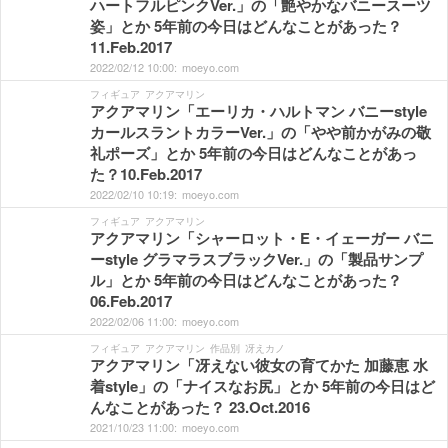
ハートフルピンクVer.」の「艶やかなバニースーツ
姿」とか 5年前の今日はどんなことがあった？
11.Feb.2017
2022/
02/
12
10:
00:
moeyo.com
フィギュア
アクアマリン
アクアマリン「エーリカ・ハルトマン バニーstyle
カールスラントカラーVer.」の「やや前かがみの敬
礼ポーズ」とか 5年前の今日はどんなことがあっ
た？10.Feb.2017
2022/
02/
10
10:
19:
moeyo.com
フィギュア
アクアマリン
アクアマリン「シャーロット・E・イェーガー バニ
ーstyle グラマラスブラックVer.」の「製品サンプ
ル」とか 5年前の今日はどんなことがあった？
06.Feb.2017
2022/
02/
06
11:
00:
moeyo.com
フィギュア
アクアマリン
作品別
冴えカノ
アクアマリン「冴えない彼女の育てかた 加藤恵 水
着style」の「ナイスなお尻」とか 5年前の今日はど
んなことがあった？ 23.Oct.2016
2021/
10/
23
11:
00:
moeyo.com