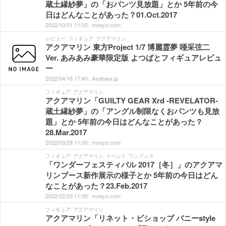
蔵土縁紗夢」の「おパンツ見放題」とか 5年前の今
日はどんなことがあった？01.Oct.2017
2022/
10/
01
11:
00:
moeyo.com
レビュー
フィギュア
アクアマリン
アクアマリン 東方Project 1/7 博麗霊夢 唖采弦二
Ver. あみあみ豪華限定版 よつばとフィギュアレビュ
ー
2022/
04/
16
17:
40:
Asahiwa.jp
フィギュア
アクアマリン
アクアマリン「GUILTY GEAR Xrd -REVELATOR-
蔵土縁紗夢」の「アングル制限なくおパンツも見放
題」とか 5年前の今日はどんなことがあった？
28.Mar.2017
2022/
03/
28
11:
00:
moeyo.com
フィギュア
アクアマリン
イベント
ワンフェス
「ワンダーフェスティバル 2017［冬］」のアクアマ
リンブース新作展示の様子とか 5年前の今日はどん
なことがあった？23.Feb.2017
2022/
02/
23
11:
00:
moeyo.com
フィギュア
アクアマリン
アクアマリン「リネット・ビショップ バニーstyle