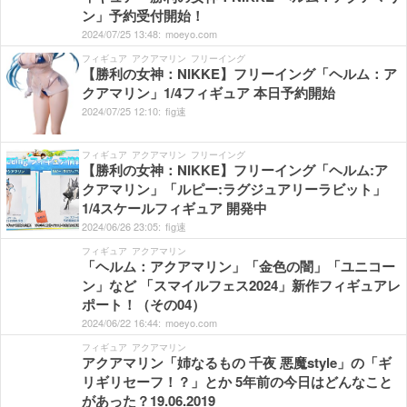
ン」予約受付開始！
2024/
07/
25
13:
48:
moeyo.com
フィギュア
アクアマリン
フリーイング
【勝利の女神：NIKKE】フリーイング「ヘルム：ア
クアマリン」1/4フィギュア 本日予約開始
2024/
07/
25
12:
10:
fig速
フィギュア
アクアマリン
フリーイング
【勝利の女神：NIKKE】フリーイング「ヘルム:ア
クアマリン」「ルピー:ラグジュアリーラビット」
1/4スケールフィギュア 開発中
2024/
06/
26
23:
05:
fig速
フィギュア
アクアマリン
「ヘルム：アクアマリン」「金色の闇」「ユニコー
ン」など 「スマイルフェス2024」新作フィギュアレ
ポート！（その04）
2024/
06/
22
16:
44:
moeyo.com
フィギュア
アクアマリン
アクアマリン「姉なるもの 千夜 悪魔style」の「ギ
リギリセーフ！？」とか 5年前の今日はどんなこと
があった？19.06.2019