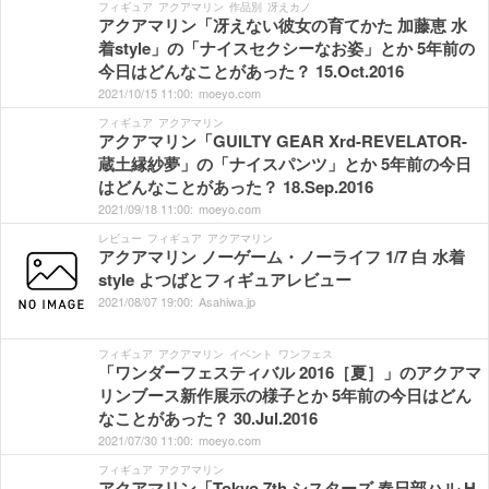
フィギュア
アクアマリン
作品別
冴えカノ
アクアマリン「冴えない彼女の育てかた 加藤恵 水
着style」の「ナイスセクシーなお姿」とか 5年前の
今日はどんなことがあった？ 15.Oct.2016
2021/
10/
15
11:
00:
moeyo.com
フィギュア
アクアマリン
アクアマリン「GUILTY GEAR Xrd-REVELATOR-
蔵土縁紗夢」の「ナイスパンツ」とか 5年前の今日
はどんなことがあった？ 18.Sep.2016
2021/
09/
18
11:
00:
moeyo.com
レビュー
フィギュア
アクアマリン
アクアマリン ノーゲーム・ノーライフ 1/7 白 水着
style よつばとフィギュアレビュー
2021/
08/
07
19:
00:
Asahiwa.jp
フィギュア
アクアマリン
イベント
ワンフェス
「ワンダーフェスティバル 2016［夏］」のアクアマ
リンブース新作展示の様子とか 5年前の今日はどん
なことがあった？ 30.Jul.2016
2021/
07/
30
11:
00:
moeyo.com
フィギュア
アクアマリン
アクアマリン「Tokyo 7th シスターズ 春日部ハル H-