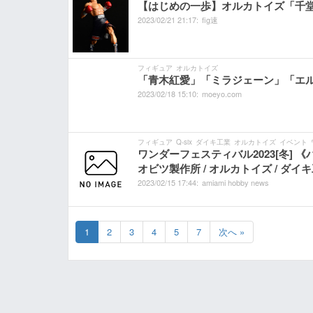
【はじめの一歩】オルカトイズ「千堂武士-
2023/
02/
21
21:
17:
fig速
フィギュア
オルカトイズ
「青木紅愛」「ミラジェーン」「エル
2023/
02/
18
15:
10:
moeyo.com
フィギュア
Q-six
ダイキ工業
オルカトイズ
イベント
ワンダーフェスティバル2023[冬] 《ハセ
オビツ製作所 / オルカトイズ / ダイキ
2023/
02/
15
17:
44:
amiami hobby news
1
2
3
4
5
7
次へ »