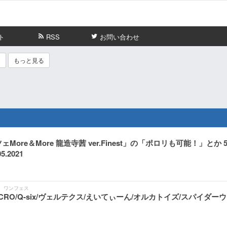
ト
RSS
お問い合わせ
ア
もっと見る
re＆More 龍造寺茜 ver.Finest」の「ポロリも可能！」とか 
2021
ト
ワンフェス
CRO/Q-six/ヴェルテクス/えいてぃーん/オルカトイズ/スパイダー