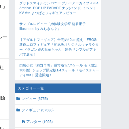
グッドスマイルカンパニー ブルーアーカイブ -Blue
！」
Archive- POP UP PARADE ナツ(バンド) イベント
KV Ver. よつばとフィギュアレビュー
サンプルレビュー「姉体験女学寮 栫香那子
Illustrated by みちきんぐ」
シー
【アダルトフィギュア】全高約40cm超え！FROG
新作エロフィギュア「朝凪氏オリジナルキャラクタ
ー ドラゴン娘の龍華ちゃん」彩色サンプルがアキ
バで展示！
肉感少女「純野早希」通常版1/7スケール ＆《限定
紅
100個》ショップ限定版1/4スケール〈モイスチャー
アイver.〉受注開始！
カテゴリー一覧
開始
レビュー (6755)
フィギュア (37386)
アルター (1023)
P」