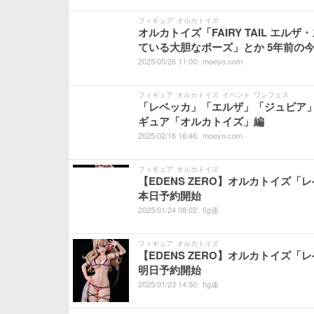
フィギュア
オルカトイズ
オルカトイズ「FAIRY TAIL エルザ
ている大胆なポーズ」とか 5年前の今日
2025/
05/
26
11:
00:
moeyo.com
フィギュア
オルカトイズ
イベント
ワンフェス
「レベッカ」「エルザ」「ジュビア」な
ギュア「オルカトイズ」編
2025/
02/
16
16:
46:
moeyo.com
フィギュア
オルカトイズ
【EDENS ZERO】オルカトイズ「レ
本日予約開始
2025/
01/
24
08:
02:
fig速
フィギュア
オルカトイズ
【EDENS ZERO】オルカトイズ「レ
明日予約開始
2025/
01/
23
14:
50:
fig速