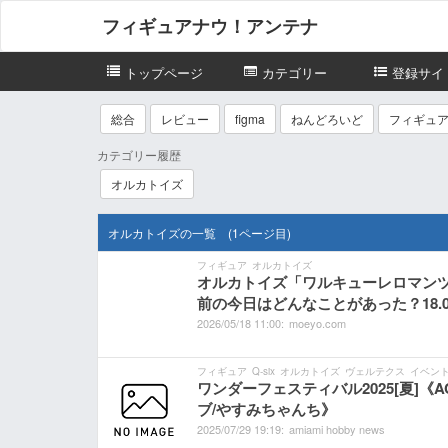
フィギュアナウ！アンテナ
トップページ
カテゴリー
登録サイ
総合
レビュー
figma
ねんどろいど
フィギュ
カテゴリー履歴
オルカトイズ
オルカトイズの一覧 (1ページ目)
フィギュア
オルカトイズ
オルカトイズ「ワルキューレロマンツェMo
前の今日はどんなことがあった？18.05.
2026/
05/
18
11:
00:
moeyo.com
フィギュア
Q-six
オルカトイズ
ヴェルテクス
イベン
ワンダーフェスティバル2025[夏]《A
ブ/やすみちゃんち》
2025/
07/
29
19:
19:
amiami hobby news