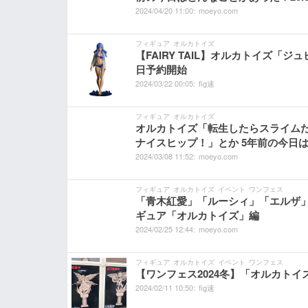
2024/
04/
20
11:
00:
moeyo.com
フィギュア
オルカトイズ
【FAIRY TAIL】オルカトイズ「ジュ
日予約開始
2024/
03/
22
00:
05:
fig速
フィギュア
オルカトイズ
オルカトイズ「転生したらスライムだった件
ナイスヒップ！」とか 5年前の今日はどん
2024/
03/
08
11:
52:
moeyo.com
フィギュア
オルカトイズ
イベント
ワンフェス
「青木紅愛」「ルーシィ」「エルザ」な
ギュア「オルカトイズ」編
2024/
02/
25
12:
44:
moeyo.com
フィギュア
オルカトイズ
イベント
ワンフェス
【ワンフェス2024冬】「オルカト
2024/
02/
11
10:
50:
fig速