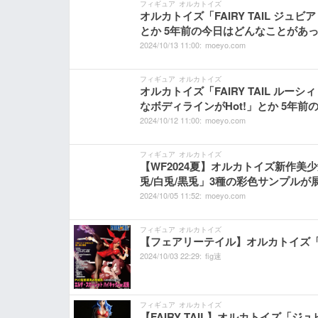
フィギュア
オルカトイズ
オルカトイズ「FAIRY TAIL ジュ
とか 5年前の今日はどんなことがあった？1
2024/
10/
13
11:
00:
moeyo.com
フィギュア
オルカトイズ
オルカトイズ「FAIRY TAIL ルー
なボディラインがHot!」とか 5年前の
2024/
10/
12
11:
00:
moeyo.com
フィギュア
オルカトイズ
【WF2024夏】オルカトイズ新作美少女
兎/白兎/黒兎」3種の彩色サンプルが
2024/
10/
05
11:
52:
moeyo.com
フィギュア
オルカトイズ
【フェアリーテイル】オルカトイズ「エ
2024/
10/
03
22:
29:
fig速
フィギュア
オルカトイズ
【FAIRY TAIL】オルカトイズ「ジュ