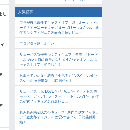
人気記事
クをし
ブラが自己責任でキャストオフ可能！オーキッドシ
ード「すーぱーそに子 さまーばけーしょんver.」新
作美少女フィギュア製品版画像レビュー
ブログ引っ越しました！
フィ
リューノス新作美少女フィギュア「モモ -ベビード
ール Ver.-」自己責任となりますがキャミソールは
キャストオフ可能でした！
ア
お風呂でいいなり調教「小桃李」1/6スケール＆1/4
スケール 受注開始！【肉感少女】
リューノス「To LOVEる -とらぶる- ダークネス モ
モ・ベリア・デビルーク -ベビードール Ver.-」新作
美少女フィギュア製品版レビュー
ア
あみあみ限定販売のキューズQ新作美少女フィギュ
ア「魔太郎オリジナル 女忍-すみれ-」予約受付開
始！