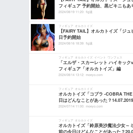
フィギュア 予約開始、黒ビキニもあ
2024/
08/
19
11:
20:
fig速
フィギュア
オルカトイズ
【FAIRY TAIL】オルカトイズ「ジュ
日予約開始
2024/
08/
16
18:
39:
fig速
フィギュア
オルカトイズ
イベント
ワンフェス
「エルザ・スカーレット ハイキックve
フィギュア「オルカトイズ」編
2024/
08/
14
13:
12:
moeyo.com
フィギュア
オルカトイズ
オルカトイズ「コブラ -COBRA TH
日はどんなことがあった？14.07.201
2024/
07/
14
11:
00:
moeyo.com
フィギュア
オルカトイズ
オルカトイズ「鈴原美沙魔法少女～ミサ
前の今日はどんなことがあった？20.04.