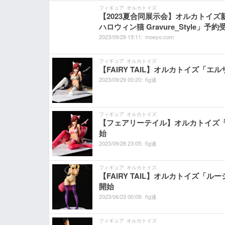
フィギュア
オルカトイズ
【2023夏合同展示会】オルカトイズ新
ハロウィン猫 Gravure_Style」予
2023/
09/
29
15:
11:
moeyo.com
フィギュア
オルカトイズ
【FAIRY TAIL】オルカトイズ「エル
2023/
09/
29
00:
20:
fig速
フィギュア
オルカトイズ
【フェアリーテイル】オルカトイズ「エル
始
2023/
09/
28
23:
05:
fig速
フィギュア
オルカトイズ
【FAIRY TAIL】オルカトイズ「ル
開始
2023/
06/
23
00:
09:
fig速
フィギュア
オルカトイズ