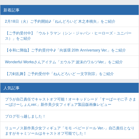
新着記事
2月18日（火）ご予約開始♪「ねんどろいど 木之本桃矢」をご紹介
【ご予約受付中】「ウルトラマン（シン・ジャパン・ヒーローズ・ユニバー
ス）」をご紹介
【令和に降臨】ご予約受付中♪「向坂環 20th Anniversary Ver.」をご紹介
Wonderful Worksさんアイテム「エウルア 波沫のワルツVer.」をご紹介
【刀剣乱舞】ご予約受付中「ねんどろいど 一文字則宗」をご紹介
人気記事
ブラが自己責任でキャストオフ可能！オーキッドシード「すーぱーそに子 さま
ーばけーしょんver.」新作美少女フィギュア製品版画像レビュー
ブログ引っ越しました！
リューノス新作美少女フィギュア「モモ -ベビードール Ver.-」自己責任となり
ますがキャミソールはキャストオフ可能でした！