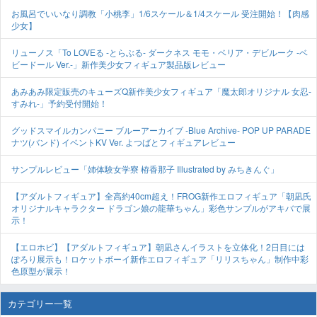
お風呂でいいなり調教「小桃李」1/6スケール＆1/4スケール 受注開始！【肉感
少女】
リューノス「To LOVEる -とらぶる- ダークネス モモ・ベリア・デビルーク -ベ
ビードール Ver.-」新作美少女フィギュア製品版レビュー
あみあみ限定販売のキューズQ新作美少女フィギュア「魔太郎オリジナル 女忍-
すみれ-」予約受付開始！
グッドスマイルカンパニー ブルーアーカイブ -Blue Archive- POP UP PARADE
ナツ(バンド) イベントKV Ver. よつばとフィギュアレビュー
サンプルレビュー「姉体験女学寮 栫香那子 Illustrated by みちきんぐ」
【アダルトフィギュア】全高約40cm超え！FROG新作エロフィギュア「朝凪氏
オリジナルキャラクター ドラゴン娘の龍華ちゃん」彩色サンプルがアキバで展
示！
【エロホビ】【アダルトフィギュア】朝凪さんイラストを立体化！2日目には
ぽろり展示も！ロケットボーイ新作エロフィギュア「リリスちゃん」制作中彩
色原型が展示！
カテゴリー一覧