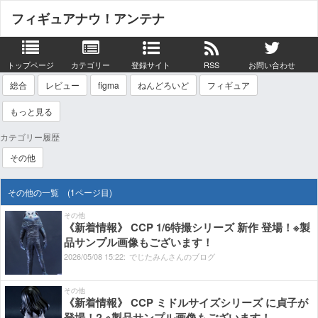
フィギュアナウ！アンテナ
トップページ
カテゴリー
登録サイト
RSS
お問い合わせ
総合
レビュー
figma
ねんどろいど
フィギュア
もっと見る
カテゴリー履歴
その他
その他の一覧 (1ページ目)
その他
《新着情報》 CCP 1/6特撮シリーズ 新作 登場！※製
品サンプル画像もございます！
2026/
05/
08
15:
22:
でじたみんさんのブログ
その他
《新着情報》 CCP ミドルサイズシリーズ に貞子が
登場！? ※製品サンプル画像もございます！