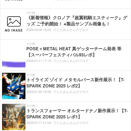
その他
《新着情報》クロノア『超翼戦騎エスティーク』グ
ッズ ご予約開始！ ※製品サンプル画像も！
2026/
04/
08
18:
03:
でじたみんさんのブログ
その他
POSE＋METAL HEAT 真ゲッターチーム発表 等
【スーパーフェスティバル93レポ】
2026/
01/
11
17:
13:
でじたみんさんのブログ
その他
トイライズ ゾイド メタモルバース新作展示！【T-
SPARK ZONE 2025 レポ2】
2025/
01/
20
19:
26:
でじたみんさんのブログ
その他
トランスフォーマー オルタードナノ新作展示！【T-
SPARK ZONE 2025 レポ1】
2025/
01/
17
21:
03:
でじたみんさんのブログ