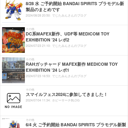
8/28 水 ご予約開始 BANDAI SPIRITS プラモデル新
製品のまとめです
2024/
08/
28
20:
50:
でじたみんさんのブログ
その他
DC系MAFEX新作、UDF等 MEDICOM TOY
EXHIBITION ’24 レポ2
2024/
07/
23
21:
10:
でじたみんさんのブログ
その他
RAHガッチャード MAFEX新作 MEDICOM TOY
EXHIBITION ’24 レポ1
2024/
07/
23
16:
53:
でじたみんさんのブログ
その他
スマイルフェス2024に参加してきました！
2024/
07/
04
11:
34:
ホビーサーチBLOG
その他
6/4 火 ご予約開始 BANDAI SPIRITS プラモデル新製