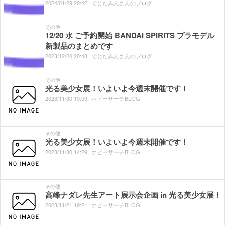
2024/
01/
29
20:
42:
でじたみんさんのブログ
その他
12/20 水 ご予約開始 BANDAI SPIRITS プラモデル
新製品のまとめです
2023/
12/
20
20:
48:
でじたみんさんのブログ
その他
光る美少女展！いよいよ今週末開催です！
2023/
11/
30
19:
59:
ホビーサーチBLOG
その他
光る美少女展！いよいよ今週末開催です！
2023/
11/
30
14:
29:
ホビーサーチBLOG
その他
高峰ナダレ先生アート展示会企画 in 光る美少女展！
2023/
11/
21
19:
21:
ホビーサーチBLOG