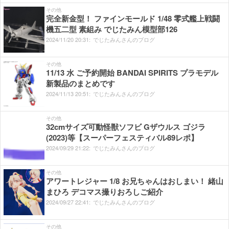
その他
完全新金型！ ファインモールド 1/48 零式艦上戦闘
機五二型 素組み でじたみん模型部126
2024/
11/
20
20:
31:
でじたみんさんのブログ
その他
11/13 水 ご予約開始 BANDAI SPIRITS プラモデル
新製品のまとめです
2024/
11/
13
20:
51:
でじたみんさんのブログ
その他
32cmサイズ可動怪獣ソフビ Gザウルス ゴジラ
(2023)等【スーパーフェスティバル89レポ】
2024/
09/
29
21:
22:
でじたみんさんのブログ
その他
アワートレジャー 1/8 お兄ちゃんはおしまい！ 緒山
まひろ デコマス撮りおろしご紹介
2024/
09/
27
22:
41:
でじたみんさんのブログ
その他