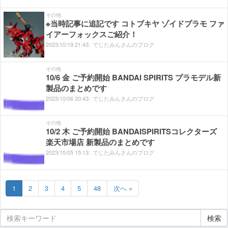
その他
※当時記事に追記です コトブキヤ ゾイドプラモ ファ
イアーフォックスご紹介！
2023/
10/
19
21:
43:
でじたみんさんのブログ
その他
10/6 金 ご予約開始 BANDAI SPIRITS プラモデル新
製品のまとめです
2023/
10/
06
20:
43:
でじたみんさんのブログ
その他
10/2 木 ご予約開始 BANDAISPIRITSコレクターズ
楽天市場店 新製品のまとめです
2023/
10/
05
15:
13:
でじたみんさんのブログ
1
2
3
4
5
48
次へ »
検索