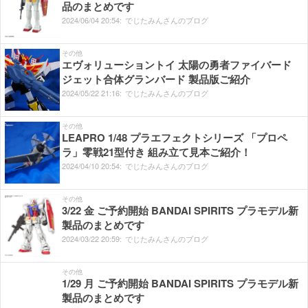
品のまとめです
2024/
06/
04
20:
54:
でじたみんさんのブログ
その他
エヴォリューショントイ 太陽の勇者ファイバード
ジェット合体グランバード 製品版ご紹介
2024/
05/
22
21:
16:
でじたみんさんのブログ
その他
LEAPRO 1/48 プラエフェクトシリーズ 「プロペ
ラ」零戦21型付き 組み立て見本ご紹介！
2024/
04/
10
20:
54:
でじたみんさんのブログ
その他
3/22 金 ご予約開始 BANDAI SPIRITS プラモデル新
製品のまとめです
2024/
03/
22
20:
59:
でじたみんさんのブログ
その他
1/29 月 ご予約開始 BANDAI SPIRITS プラモデル新
製品のまとめです